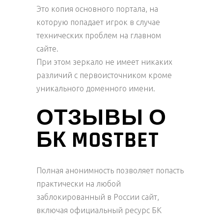
Это копия основного портала, на
которую попадает игрок в случае
технических проблем на главном
сайте.
При этом зеркало не имеет никаких
различий с первоисточником кроме
уникального доменного имени.
ОТЗЫВЫ О
БК MOSTBET
Полная анонимность позволяет попасть
практически на любой
заблокированный в России сайт,
включая официальный ресурс БК