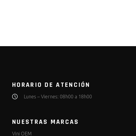
HORARIO DE ATENCIÓN
Lunes – Viernes: 08h00 a 18h00
NUESTRAS MARCAS
Vini OEM