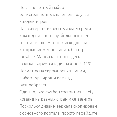
Но стандартный набор
регистрационных плюшек получает
каждый игрок.
Например, неизвестный матч среди
команд низшего футбольного звена
состоит из возможных исходов, на
которые может поставить беттер.
[newline]Маржа конторы здесь
эквивальируется в диапазоне 9-11%.
Несмотря на скромность в линии,
выбор турниров и команд
разнообразен.
Один только футбол состоит из ninety
команд из разных стран и сегментов.
Поскольку дизайн зеркала скопирован
с основного портала, просто перейдите