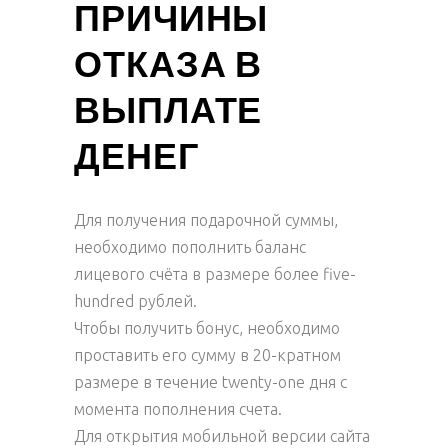
ПРИЧИНЫ
ОТКАЗА В
ВЫПЛАТЕ
ДЕНЕГ
Для получения подарочной суммы,
необходимо пополнить баланс
лицевого счёта в размере более five-
hundred рублей.
Чтобы получить бонус, необходимо
проставить его сумму в 20-кратном
размере в течение twenty-one дня с
момента пополнения счета.
Для открытия мобильной версии сайта