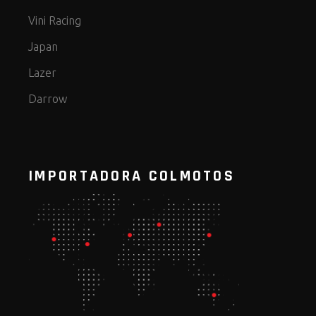
Vini Racing
Japan
Lazer
Darrow
IMPORTADORA COLMOTOS