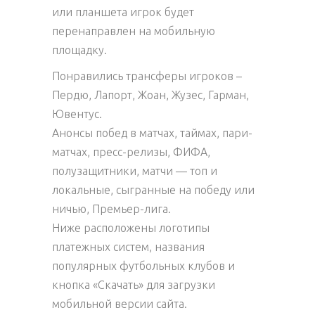
или планшета игрок будет
перенаправлен на мобильную
площадку.
Понравились трансферы игроков –
Пердю, Лапорт, Жоан, Жузес, Гарман,
Ювентус.
Анонсы побед в матчах, таймах, пари-
матчах, пресс-релизы, ФИФА,
полузащитники, матчи — топ и
локальные, сыгранные на победу или
ничью, Премьер-лига.
Ниже расположены логотипы
платежных систем, названия
популярных футбольных клубов и
кнопка «Скачать» для загрузки
мобильной версии сайта.