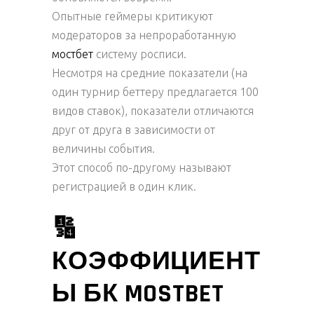
Опытные геймеры критикуют
модераторов за непроработанную
мостбет
систему росписи.
Несмотря на средние показатели (на
один турнир беттеру предлагается 100
видов ставок), показатели отличаются
друг от друга в зависимости от
величины события.
Этот способ по-другому называют
регистрацией в один клик.
🔢
КОЭФФИЦИЕНТ
Ы БК MOSTBET