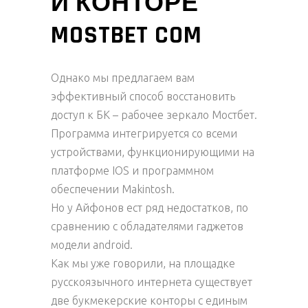
Й КОНТОРЕ
MOSTBET COM
Однако мы предлагаем вам
эффективный способ восстановить
доступ к БК – рабочее зеркало Мостбет.
Программа интегрируется со всеми
устройствами, функционирующими на
платформе IOS и программном
обеспечении Makintosh.
Но у Айфонов ест ряд недостатков, по
сравнению с обладателями гаджетов
модели android.
Как мы уже говорили, на площадке
русскоязычного интернета существует
две букмекерские конторы с единым