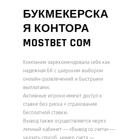
БУКМЕКЕРСКА
Я КОНТОРА
MOSTBET COM
Компания зарекомендовала себя как
надежная БК с широким выбором
онлайн-развлечений и быстрыми
выплатами.
Активные игроки имеют доступ к
ставке без риска + страхование
бесплатной ставки.
Вывод также осуществляется через
личный кабинет — «Вывод со счета» —
указать способ, номер счета —