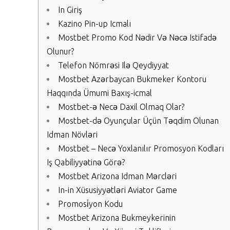
In Giriş
Kazino Pin-up Icmalı
Mostbet Promo Kod Nədir Və Nəcə Istifadə
Olunur?
Telefon Nömrəsi Ilə Qeydiyyat
Mostbet Azərbaycan Bukmeker Kontoru
Haqqında Ümumi Baxış-icmal
Mostbet-ə Necə Daxil Olmaq Olar?
Mostbet-də Oyunçular Üçün Təqdim Olunan
Idman Növləri
Mostbet – Necə Yoxlanılır Promosyon Kodları
Iş Qabiliyyətinə Görə?
Mostbet Arizona Idman Mərcləri
In-in Xüsusiyyətləri Aviator Game
Promosi̇yon Kodu
Mostbet Arizona Bukmeykerinin