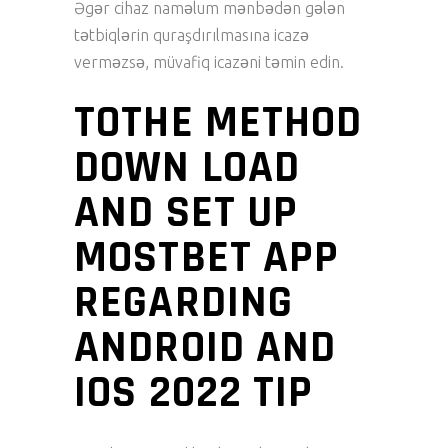
Əgər cihaz naməlum mənbədən gələn
tətbiqlərin quraşdırılmasına icazə
verməzsə, müvafiq icazəni təmin edin.
TOTHE METHOD
DOWN LOAD
AND SET UP
MOSTBET APP
REGARDING
ANDROID AND
IOS 2022 TIP