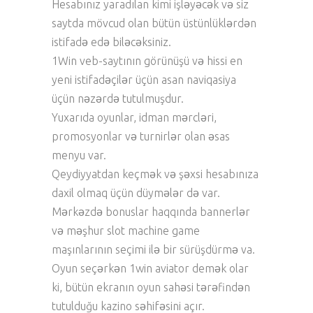
Hesabınız yaradılan kimi işləyəcək və siz
saytda mövcud olan bütün üstünlüklərdən
istifadə edə biləcəksiniz.
1Win veb-saytının görünüşü və hissi en
yeni istifadəçilər üçün asan naviqasiya
üçün nəzərdə tutulmuşdur.
Yuxarıda oyunlar, idman mərcləri,
promosyonlar və turnirlər olan əsas
menyu var.
Qeydiyyatdan keçmək və şəxsi hesabınıza
daxil olmaq üçün düymələr də var.
Mərkəzdə bonuslar haqqında bannerlər
və məşhur slot machine game
maşınlarının seçimi ilə bir sürüşdürmə va.
Oyun seçərkən 1win aviator demək olar
ki, bütün ekranın oyun sahəsi tərəfindən
tutulduğu kazino səhifəsini açır.