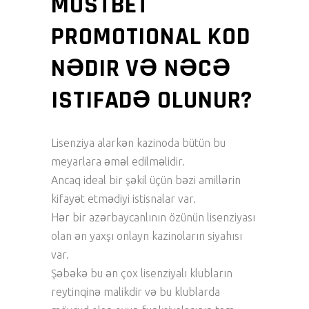
MOSTBET
PROMOTIONAL KOD
NƏDIR VƏ NƏCƏ
ISTIFADƏ OLUNUR?
Lisenziya alarkən kazinoda bütün bu
meyarlara əməl edilməlidir.
Ancaq ideal bir şəkil üçün bəzi amillərin
kifayət etmədiyi istisnalar var.
Hər bir azərbaycanlının özünün lisenziyası
olan ən yaxşı onlayn kazinoların siyahısı
var.
Şəbəkə bu ən çox lisenziyalı klubların
reytinqinə malikdir və bu klublarda