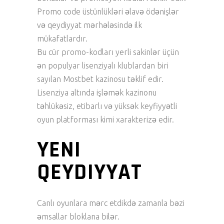
Promo code üstünlükləri əlavə ödənişlər
və qeydiyyat mərhələsində ilk
mükafatlardır.
Bu cür promo-kodları yerli sakinlər üçün
ən populyar lisenziyalı klublardan biri
sayılan Mostbet kazinosu təklif edir.
Lisenziya altında işləmək kazinonu
təhlükəsiz, etibarlı və yüksək keyfiyyətli
oyun platforması kimi xarakterizə edir.
YENI
QEYDIYYAT
Canlı oyunlara mərc etdikdə zamanla bəzi
əmsallar bloklana bilər.