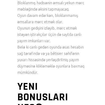
Bloklanmış hadisənin əmsalı yekun mərc
məbləğində əksini tapmayacaq.
Oyun davam edərkən, bloklanmamış
əmsallara mərc etmək olar.
Oyunun gedişini izləyib, mərc etmək
istəyən iştirakçılar üçün də saytda canlı
yayım imkanları var.
Belə ki canlı gedən oyunda əsas hesabın
sağ tərəfində və ya bêtisier səhifənin
yuxarı hissəsində yerləşdirilmiş yayım
düyməsinə klikləməklə oyunlara baxmaq
mümkündür.
YENI
BONUSLARI