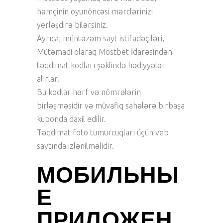
həmçinin oyunöncəsi mərclərinizi
yerləşdirə bilərsiniz.
Ayrıca, müntəzəm sayt istifadəçiləri,
Mütəmadi olaraq Mostbet İdarəsindən
təqdimat kodları şəklində hədiyyələr
alırlar.
Bu kodlar hərf və nömrələrin
birləşməsidir və müvafiq sahələrə birbaşa
kuponda daxil edilir.
Təqdimat foto tumurcuqları üçün veb
saytında izlənilməlidir.
МОБИЛЬНЫ
Е
ПРИЛОЖЕН