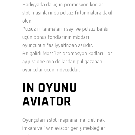
Hədiyyədə də üçün promosyon kodları
slot maşınlarında pulsuz fırlanmalara daxil
olun.
Pulsuz fırlanmaların sayı və pulsuz bahis
üçün bonus fondlarının miqdarı
oyunçunun fəaliyyətindən asılıdır.
Ən gəlirli MostBet promosyon kodları Hər
ay just one min dollardan pul qazanan
oyunçular üçün mövcuddur.
IN OYUNU
AVIATOR
Oyunçuların slot maşınına mərc etmək
imkanı va 1win aviator geniş məbləğlər