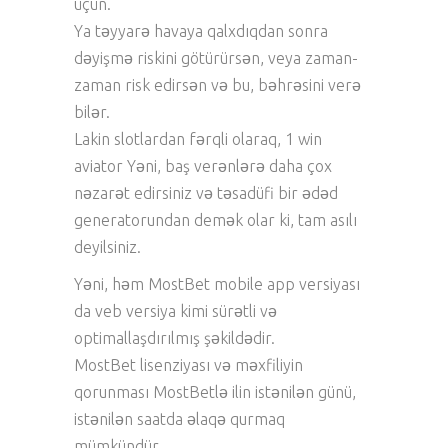
üçün.
Ya təyyarə havaya qalxdıqdan sonra
dəyişmə riskini götürürsən, veya zaman-
zaman risk edirsən və bu, bəhrəsini verə
bilər.
Lakin slotlardan fərqli olaraq, 1 win
aviator Yəni, baş verənlərə daha çox
nəzarət edirsiniz və təsadüfi bir ədəd
generatorundan demək olar ki, tam asılı
deyilsiniz.
Yəni, həm MostBet mobile app versiyası
da veb versiya kimi sürətli və
optimallaşdırılmış şəkildədir.
MostBet lisenziyası və məxfiliyin
qorunması MostBetlə ilin istənilən günü,
istənilən saatda əlaqə qurmaq
mümkündür.