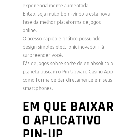
exponencialmente aumentada.
Então, seja muito bem-vindo a esta nova
fase da melhor plataforma de jogos
online.
O acesso rápido e prático possuindo
design simples electronic inovador irá
surpreender você.
Fãs de jogos sobre sorte de en absoluto o
planeta buscam o Pin Upward Casino App
como forma de dar diretamente em seus
smartphones.
EM QUE BAIXAR
O APLICATIVO
PIN-UP