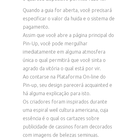
Quando a guia for aberta, você precisará
especificar o valor da huida e o sistema de
pagamento.
Assim que você abre a página principal do
Pin-Up, você pode mergulhar
imediatamente em alguma atmosfera
única o qual permitirá que você sinta o
agrado da vitória o qual está por vir.
Ao contarse na Plataforma On-line do
Pin-up, seu design parecerá acquainted e
há alguma explicação para isto.
Os criadores foram inspirados durante
uma espiral weil cultura americana, cuja
essência é o qual os cartazes sobre
publicidade de cassinos foram decorados
com imagens de belezas seminuas.