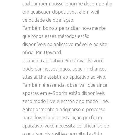
cual também possui enorme desempenho
em quaisquer dispositivos, além weil
velocidade de operação.
Também bono a pena citar novamente
que todos esses métodos estão
disponíveis no aplicativo móvel e no site
oficial Pin Upward.
Usando u aplicativo Pin Upwards, você
pode dar nesses jogos, adquirir chances
altas at the assistir ao aplicativo ao vivo.
Também é essencial observar que since
apostas em e-Sports estão disponíveis
zero modo Live electronic no modo Line.
Anteriormente a originarse o processo
para down load e instalação perform
aplicativo, você necessita certificar-se de
o qual seu dispositivo permite fazê-lo.