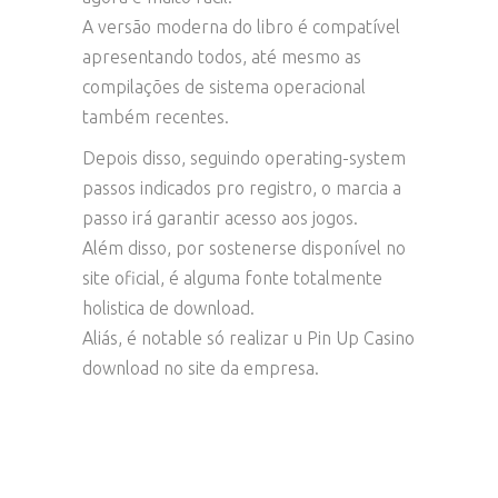
A versão moderna do libro é compatível
apresentando todos, até mesmo as
compilações de sistema operacional
também recentes.
Depois disso, seguindo operating-system
passos indicados pro registro, o marcia a
passo irá garantir acesso aos jogos.
Além disso, por sostenerse disponível no
site oficial, é alguma fonte totalmente
holistica de download.
Aliás, é notable só realizar u Pin Up Casino
download no site da empresa.