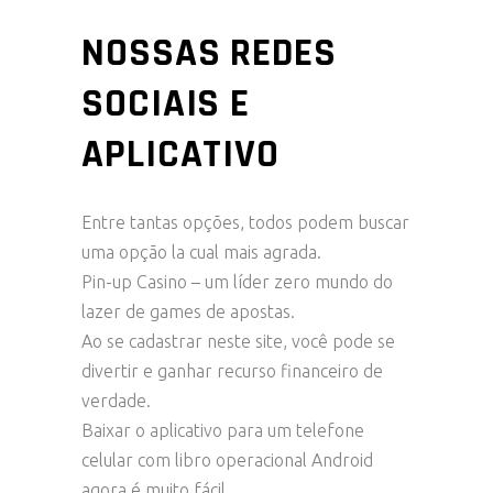
NOSSAS REDES
SOCIAIS E
APLICATIVO
Entre tantas opções, todos podem buscar
uma opção la cual mais agrada.
Pin-up Casino – um líder zero mundo do
lazer de games de apostas.
Ao se cadastrar neste site, você pode se
divertir e ganhar recurso financeiro de
verdade.
Baixar o aplicativo para um telefone
celular com libro operacional Android
agora é muito fácil.