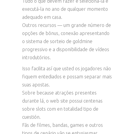
Tudo o que devem fazer é selecioná-la e
executá-la no ano de qualquer momento
adequado em casa.
Outros recursos — um grande número de
opções de bônus, conexão apresentando
o sistema de sorteio de goldmine
progressivo e a disponibilidade de vídeos
introdutórios.
Isso facilita así que usted os jogadores não
fiquem entediados e possam separar mais
suas apostas.
Sobre because atrações presentes
durante lá, o web site possui centenas
sobre slots com en totalidad tipo de
cuestión.
Fãs de filmes, bandas, games e outros
tipos de cenário vão se entusiasmar