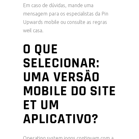
Em caso de dúvidas, mande uma
mensagem para os especialistas da Pin
Upwards mobile ou consulte as regras
weil casa.
O QUE
SELECIONAR:
UMA VERSÃO
MOBILE DO SITE
ET UM
APLICATIVO?
Operating system jogos continuam com a