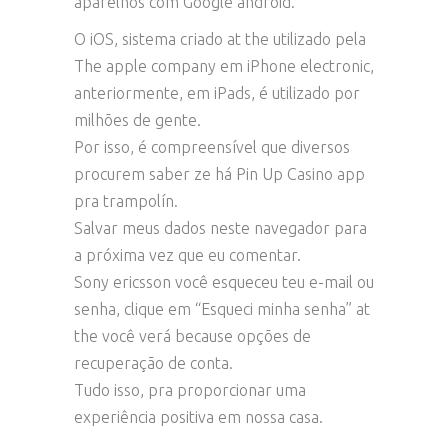
aparelhos com Google android.
O iOS, sistema criado at the utilizado pela
The apple company em iPhone electronic,
anteriormente, em iPads, é utilizado por
milhões de gente.
Por isso, é compreensível que diversos
procurem saber ze há Pin Up Casino app
pra trampolín.
Salvar meus dados neste navegador para
a próxima vez que eu comentar.
Sony ericsson você esqueceu teu e-mail ou
senha, clique em “Esqueci minha senha” at
the você verá because opções de
recuperação de conta.
Tudo isso, pra proporcionar uma
experiência positiva em nossa casa.