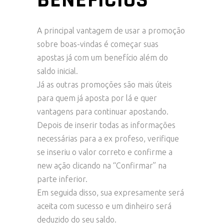
BENEFÍCIOS
A principal vantagem de usar a promoção
sobre boas-vindas é começar suas
apostas já com um benefício além do
saldo inicial.
Já as outras promoções são mais úteis
para quem já aposta por lá e quer
vantagens para continuar apostando.
Depois de inserir todas as informações
necessárias para a ex profeso, verifique
se inseriu o valor correto e confirme a
new ação clicando na “Confirmar” na
parte inferior.
Em seguida disso, sua expresamente será
aceita com sucesso e um dinheiro será
deduzido do seu saldo.