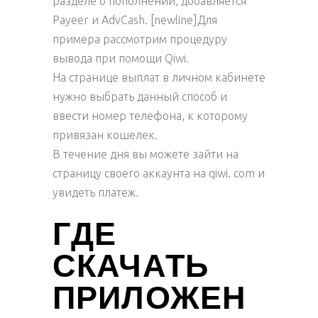
разделе о пополнении, добавляется
Payeer и AdvCash. [newline]Для
примера рассмотрим процедуру
вывода при помощи Qiwi.
На странице выплат в личном кабинете
нужно выбрать данный способ и
ввести номер телефона, к которому
привязан кошелек.
В течение дня вы можете зайти на
страницу своего аккаунта на qiwi. com и
увидеть платеж.
ГДЕ
СКАЧАТЬ
ПРИЛОЖЕН