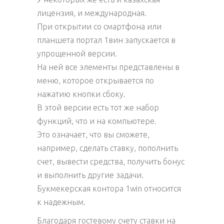
лицензия, и международная.
При открытии со смартфона или
планшета портал 1вин запускается в
упрощенной версии.
На ней все элементы представлены в
меню, которое открывается по
нажатию кнопки сбоку.
В этой версии есть тот же набор
функций, что и на компьютере.
Это означает, что вы сможете,
например, сделать ставку, пополнить
счет, вывести средства, получить бонус
и выполнить другие задачи.
Букмекерская контора 1win относится
к надежным.
Благодаря гостевому счету ставки на