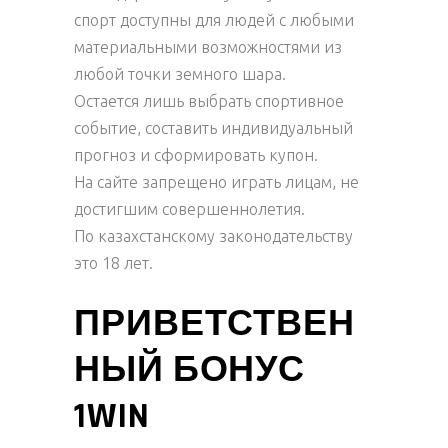
спорт доступны для людей с любыми
материальными возможностями из
любой точки земного шара.
Остается лишь выбрать спортивное
событие, составить индивидуальный
прогноз и сформировать купон.
На сайте запрещено играть лицам, не
достигшим совершеннолетия.
По казахстанскому законодательству
это 18 лет.
ПРИВЕТСТВЕН
НЫЙ БОНУС
1WIN