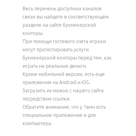
Весь перечень доступных каналов
связи вы найдете в соответствующем
разделе на сайте букмекерской
конторы.
При помощи гостевого счета игроки
могут протестировать услуги
букмекерской конторы перед тем, как
играть на реальные деньги.
Кроме мобильной версии, есть еще
приложения на Android и iOS.
Загрузить их можно с нашего сайта
посредством ссылки.
Обратите внимание, что у 1вин есть
специальное приложение и для
компьютера.