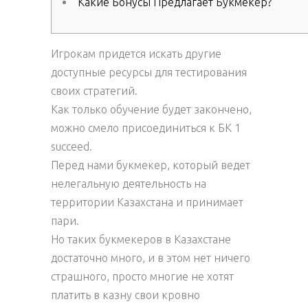
Какие Бонусы Предлагает Букмекер?
Игрокам придется искать другие
доступные ресурсы для тестирования
своих стратегий.
Как только обучение будет закончено,
можно смело присоединиться к БК 1
succeed.
Перед нами букмекер, который ведет
нелегальную деятельность на
территории Казахстана и принимает
пари.
Но таких букмекеров в Казахстане
достаточно много, и в этом нет ничего
страшного, просто многие не хотят
платить в казну свои кровно