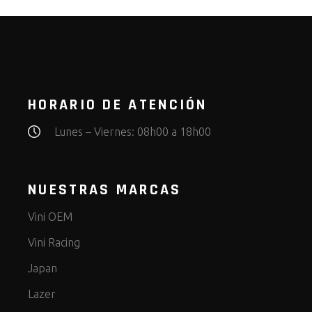
HORARIO DE ATENCIÓN
Lunes – Viernes: 08h00 a 18h00
NUESTRAS MARCAS
Vini OEM
Vini Racing
Japan
Lazer