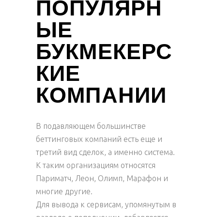
ПОПУЛЯРН
ЫЕ
БУКМЕКЕРС
КИЕ
КОМПАНИИ
В подавляющем большинстве
беттинговых компаний есть еще и
третий вид сделок, а именно система.
К таким организациям относятся
Париматч, Леон, Олимп, Марафон и
многие другие.
Для вывода к сервисам, упомянутым в