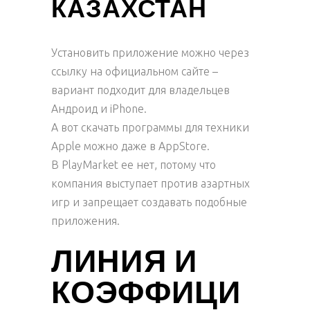
КАЗАХСТАН
Установить приложение можно через
ссылку на официальном сайте –
вариант подходит для владельцев
Андроид и iPhone.
А вот скачать программы для техники
Apple можно даже в AppStore.
В PlayMarket ее нет, потому что
компания выступает против азартных
игр и запрещает создавать подобные
приложения.
ЛИНИЯ И
КОЭФФИЦИ