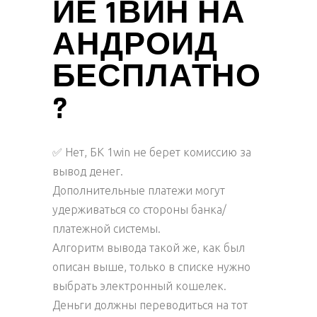
ИЕ 1ВИН НА
АНДРОИД
БЕСПЛАТНО
?
✅ Нет, БК 1win не берет комиссию за
вывод денег.
Дополнительные платежи могут
удерживаться со стороны банка/
платежной системы.
Алгоритм вывода такой же, как был
описан выше, только в списке нужно
выбрать электронный кошелек.
Деньги должны переводиться на тот