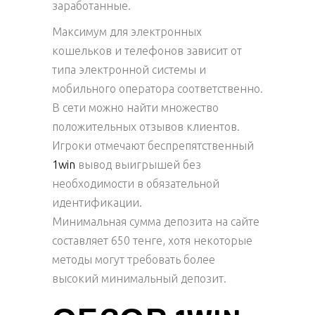
заработанные.
Максимум для электронных
кошельков и телефонов зависит от
типа электронной системы и
мобильного оператора соответственно.
В сети можно найти множество
положительных отзывов клиентов.
Игроки отмечают беспрепятственный
1win
вывод выигрышей без
необходимости в обязательной
идентификации.
Минимальная сумма депозита на сайте
составляет 650 тенге, хотя некоторые
методы могут требовать более
высокий минимальный депозит.