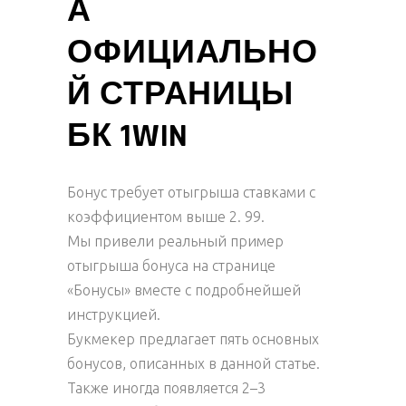
А
ОФИЦИАЛЬНО
Й СТРАНИЦЫ
БК 1WIN
Бонус требует отыгрыша ставками с
коэффициентом выше 2. 99.
Мы привели реальный пример
отыгрыша бонуса на странице
«Бонусы» вместе с подробнейшей
инструкцией.
Букмекер предлагает пять основных
бонусов, описанных в данной статье.
Также иногда появляется 2–3