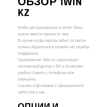
ОБЗОР 1WIN
KZ
Чтобы авторизоваться в почте 1Вин,
нужно ввести пароль от нее.
В случае когда пароль забыт, остается
только обратиться в онлайн-чат службы
поддержки.
Приложение 1Win kz гарантирует
постоянный доступ к БК и позволяет
удобно ставить с телефона или
планшета.
Скачать софт можно с официального
сайта или у нас.
ОПЦИИ И