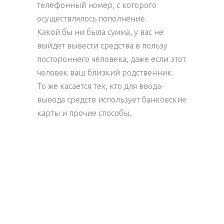
телефонный номер, с которого
осуществлялось пополнение.
Какой бы ни была сумма, у вас не
выйдет вывести средства в пользу
постороннего человека, даже если этот
человек ваш близкий родственник.
То же касается тех, кто для ввода-
вывода средств использует банковские
карты и прочие способы.