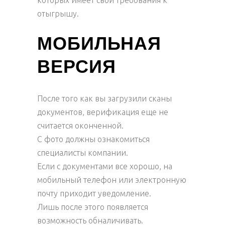
которых имеет свои требования к
отыгрышу.
МОБИЛЬНАЯ
ВЕРСИЯ
После того как вы загрузили сканы
документов, верификация еще не
считается оконченной.
С фото должны ознакомиться
специалисты компании.
Если с документами все хорошо, на
мобильный телефон или электронную
почту приходит уведомление.
Лишь после этого появляется
возможность обналичивать.