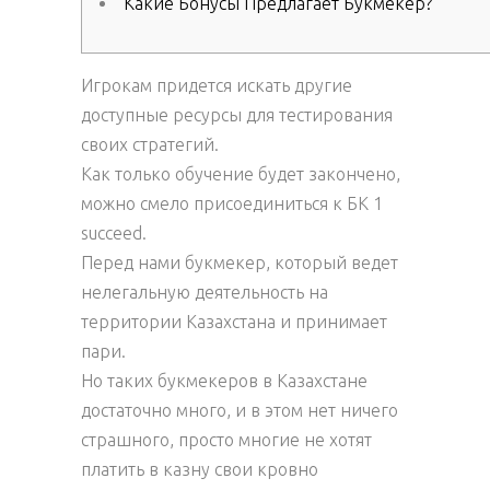
Какие Бонусы Предлагает Букмекер?
Игрокам придется искать другие
доступные ресурсы для тестирования
своих стратегий.
Как только обучение будет закончено,
можно смело присоединиться к БК 1
succeed.
Перед нами букмекер, который ведет
нелегальную деятельность на
территории Казахстана и принимает
пари.
Но таких букмекеров в Казахстане
достаточно много, и в этом нет ничего
страшного, просто многие не хотят
платить в казну свои кровно