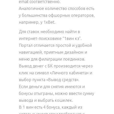
email соответственно.
Аналогичное количество способов есть
у большинства офшорных операторов,
например, у 1xBet.
Для ставок необходимо найти в
интернет-поисковике “1вин кз”.
Портал отличается простой и удобной
навигацией, приятным дизайном и
меню для фильтрации поединков.
Вывод денег с БК производится через
клик на символ «Личного кабинета» и
выбор пункта «Вывод средств».
Если деньги для снятия имеются и
бонусы отыграны, можно ввести сумму
вывода и выбрать кошелек.
В 1 вин есть 4 бонуса, каждый из