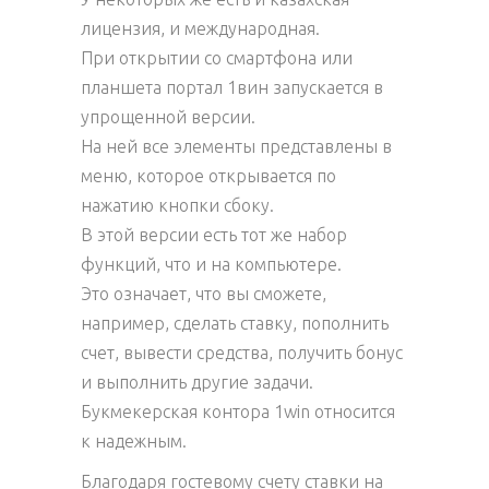
лицензия, и международная.
При открытии со смартфона или
планшета портал 1вин запускается в
упрощенной версии.
На ней все элементы представлены в
меню, которое открывается по
нажатию кнопки сбоку.
В этой версии есть тот же набор
функций, что и на компьютере.
Это означает, что вы сможете,
например, сделать ставку, пополнить
счет, вывести средства, получить бонус
и выполнить другие задачи.
Букмекерская контора 1win относится
к надежным.
Благодаря гостевому счету ставки на