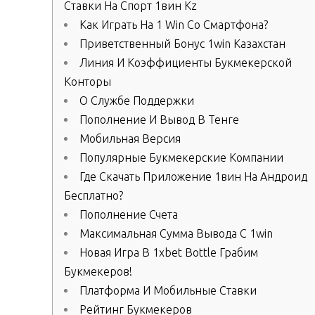
Ставки На Спорт 1вин Kz
Как Играть На 1 Win Со Смартфона?
Приветственный Бонус 1win Казахстан
Линия И Коэффициенты Букмекерской
Конторы
О Службе Поддержки
Пополнение И Вывод В Тенге
Мобильная Версия
Популярные Букмекерские Компании
Где Скачать Приложение 1вин На Андроид
Бесплатно?
Пополнение Счета
Максимальная Сумма Вывода С 1win
Новая Игра В 1xbet Bottle Грабим
Букмекеров!
Платформа И Мобильные Ставки
Рейтинг Букмекеров