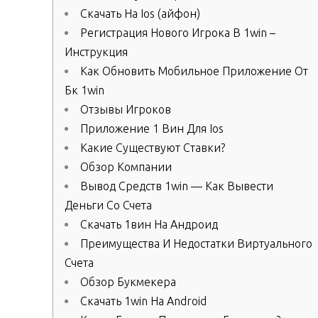
Скачать На Ios (айфон)
Регистрация Нового Игрока В 1win –
Инструкция
Как Обновить Мобильное Приложение От
Бк 1win
Отзывы Игроков
Приложение 1 Вин Для Ios
Какие Существуют Ставки?
Обзор Компании
Вывод Средств 1win — Как Вывести
Деньги Со Счета
Скачать 1вин На Андроид
Преимущества И Недостатки Виртуального
Счета
Обзор Букмекера
Скачать 1win На Android