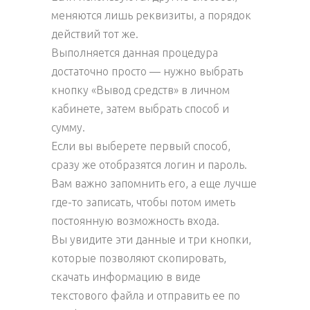
меняются лишь реквизиты, а порядок
действий тот же.
Выполняется данная процедура
достаточно просто — нужно выбрать
кнопку «Вывод средств» в личном
кабинете, затем выбрать способ и
сумму.
Если вы выберете первый способ,
сразу же отобразятся логин и пароль.
Вам важно запомнить его, а еще лучше
где-то записать, чтобы потом иметь
постоянную возможность входа.
Вы увидите эти данные и три кнопки,
которые позволяют скопировать,
скачать информацию в виде
текстового файла и отправить ее по