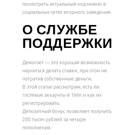
посмотреть актуальный код можно в
социальных сетях игорного заведения.
О СЛУЖБЕ
ПОДДЕРЖКИ
Демосчет — это хорошая возможность
научиться делать ставки, при этом не
потратив собственные деньги.
В этой статье рассмотрим, есть ли
гостевые аккаунты в 1Win и как их
регистрировать.
Депозитный бонус позволяет получить
200 тысяч рублей за четыре
пополнения.