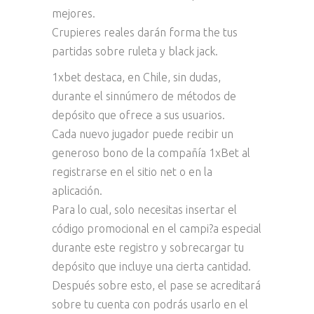
mejores.
Crupieres reales darán forma the tus
partidas sobre ruleta y black jack.
1xbet destaca, en Chile, sin dudas,
durante el sinnúmero de métodos de
depósito que ofrece a sus usuarios.
Cada nuevo jugador puede recibir un
generoso bono de la compañía 1xBet al
registrarse en el sitio net o en la
aplicación.
Para lo cual, solo necesitas insertar el
código promocional en el campi?a especial
durante este registro y sobrecargar tu
depósito que incluye una cierta cantidad.
Después sobre esto, el pase se acreditará
sobre tu cuenta con podrás usarlo en el