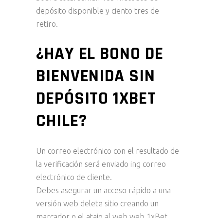
depósito disponible y ciento tres de
retiro.
¿HAY EL BONO DE
BIENVENIDA SIN
DEPÓSITO 1XBET
CHILE?
Un correo electrónico con el resultado de
la verificación será enviado ing correo
electrónico de cliente.
Debes asegurar un acceso rápido a una
versión web delete sitio creando un
marcador o el atajo al web web 1xBet