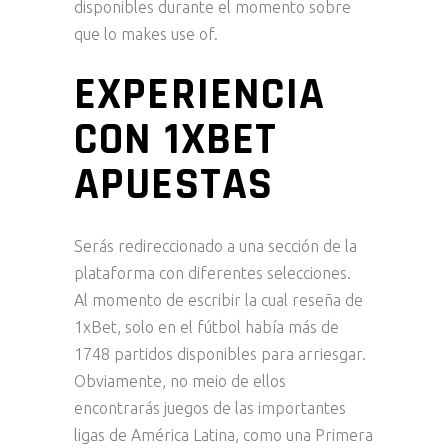
disponibles durante el momento sobre
que lo makes use of.
EXPERIENCIA
CON 1XBET
APUESTAS
Serás redireccionado a una sección de la
plataforma con diferentes selecciones.
Al momento de escribir la cual reseña de
1xBet, solo en el fútbol había más de
1748 partidos disponibles para arriesgar.
Obviamente, no meio de ellos
encontrarás juegos de las importantes
ligas de América Latina, como una Primera