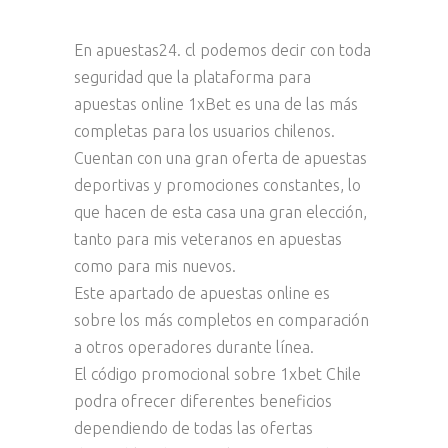
En apuestas24. cl podemos decir con toda
seguridad que la plataforma para
apuestas online 1xBet es una de las más
completas para los usuarios chilenos.
Cuentan con una gran oferta de apuestas
deportivas y promociones constantes, lo
que hacen de esta casa una gran elección,
tanto para mis veteranos en apuestas
como para mis nuevos.
Este apartado de apuestas online es
sobre los más completos en comparación
a otros operadores durante línea.
El código promocional sobre 1xbet Chile
podra ofrecer diferentes beneficios
dependiendo de todas las ofertas