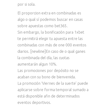
por si sola.
El proporcion extra en combinadas es
algo o qual sí podemos buscar en casas
sobre apuestas como bet365.
Sin embargo, la bonificación para 1xbet
te permitirá elegir tu apuesta entre las
combinadas con más de one 000 eventos
diarios. [newline]En caso de o qual ganes
la combinada del día, las cuotas
aumentarán algun 10%.
Las promociones por depósito no se
acaban con su bono de bienvenida.
La promoción ‘Viernes de la suerte’ puede
aplicarse sobre forma temporal sumado a
está disponible afin de determinados
eventos deportivos.