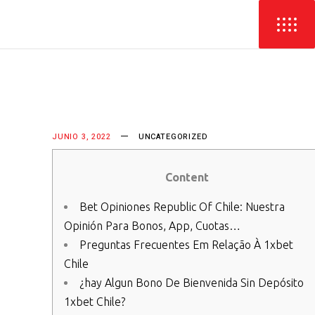
JUNIO 3, 2022
UNCATEGORIZED
Content
Bet Opiniones Republic Of Chile: Nuestra
Opinión Para Bonos, App, Cuotas…
Preguntas Frecuentes Em Relação À 1xbet
Chile
¿hay Algun Bono De Bienvenida Sin Depósito
1xbet Chile?