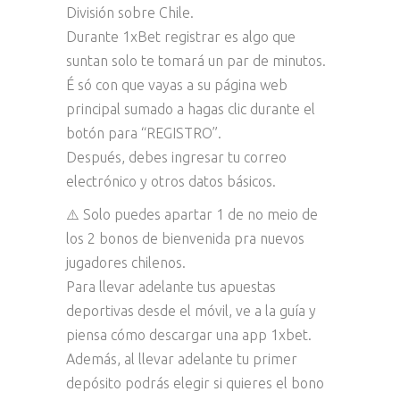
División sobre Chile.
Durante 1xBet registrar es algo que
suntan solo te tomará un par de minutos.
É só con que vayas a su página web
principal sumado a hagas clic durante el
botón para “REGISTRO”.
Después, debes ingresar tu correo
electrónico y otros datos básicos.
⚠️ Solo puedes apartar 1 de no meio de
los 2 bonos de bienvenida pra nuevos
jugadores chilenos.
Para llevar adelante tus apuestas
deportivas desde el móvil, ve a la guía y
piensa cómo descargar una app 1xbet.
Además, al llevar adelante tu primer
depósito podrás elegir si quieres el bono