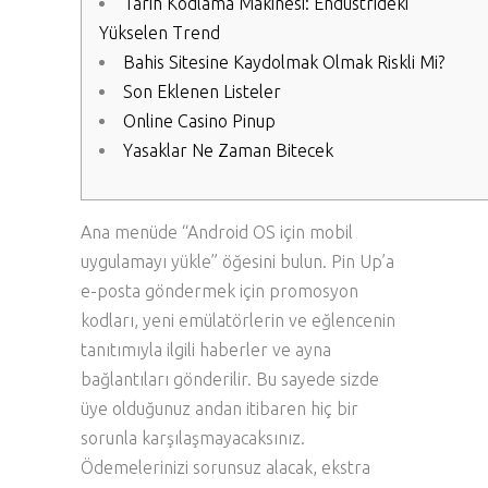
Tarih Kodlama Makinesi: Endüstrideki
Yükselen Trend
Bahis Sitesine Kaydolmak Olmak Riskli Mi?
Son Eklenen Listeler
Online Casino Pinup
Yasaklar Ne Zaman Bitecek
Ana menüde “Android OS için mobil
uygulamayı yükle” öğesini bulun. Pin Up’a
e-posta göndermek için promosyon
kodları, yeni emülatörlerin ve eğlencenin
tanıtımıyla ilgili haberler ve ayna
bağlantıları gönderilir. Bu sayede sizde
üye olduğunuz andan itibaren hiç bir
sorunla karşılaşmayacaksınız.
Ödemelerinizi sorunsuz alacak, ekstra