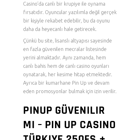
Casino’da canlı bir krupiye ile oynama
fırsatıdır. Oyuncular yazılımla değil gerçek
bir kişiyle rekabet edebilir, bu da oyunu
daha da heyecanlı hale getirecek.
Çünkü bu site, lisanslı altyapısı sayesinde
en fazla güvenilen mecralar listesinde
yerini almaktadır. Aynı zamanda, hem
canlı bahis hem de canlı casino oyunları
oynatarak, her kesime hitap etmektedir.
Ayrıca bir kumarhane Pin Up ve devam
eden promosyonlar bulmak için izin verilir.
PINUP GÜVENILIR
MI – PIN UP CASINO
TÜRKIYE 250FS +