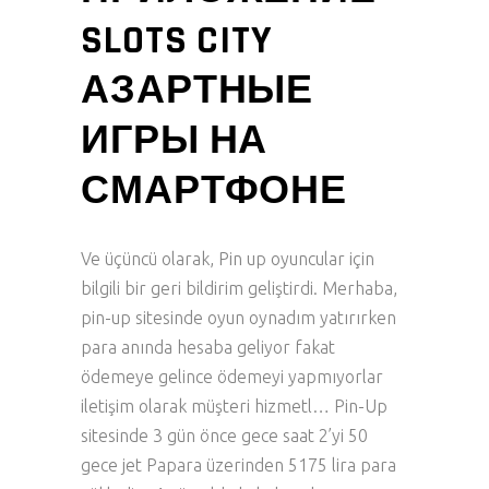
SLOTS CITY
АЗАРТНЫЕ
ИГРЫ НА
СМАРТФОНЕ
Ve üçüncü olarak, Pin up oyuncular için
bilgili bir geri bildirim geliştirdi. Merhaba,
pin-up sitesinde oyun oynadım yatırırken
para anında hesaba geliyor fakat
ödemeye gelince ödemeyi yapmıyorlar
iletişim olarak müşteri hizmetl… Pin-Up
sitesinde 3 gün önce gece saat 2’yi 50
gece jet Papara üzerinden 5175 lira para