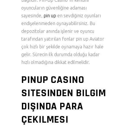
bağlıdır. Pin-Up Casino ‘in kendini
oyuncuların güvenliğine adaması
sayesinde,
pin up
en sevdiğiniz oyunları
endişelenmeden oynayabilirsiniz. Bu
depozitolar anında işlenir ve oyuncu
tarafından yatırılan fonlar pin up Aviator
çok hızlı bir şekilde oynamaya hazır hale
gelir. Sürecin ilk durumda olduğu kadar
hızlı olmadığına dikkat edilmelidir.
PINUP CASINO
SITESINDEN BILGIM
DIŞINDA PARA
ÇEKILMESI