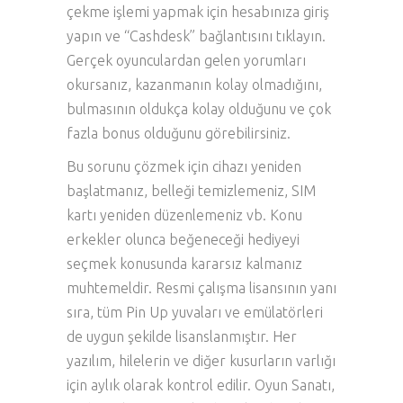
çekme işlemi yapmak için hesabınıza giriş
yapın ve “Cashdesk” bağlantısını tıklayın.
Gerçek oyunculardan gelen yorumları
okursanız, kazanmanın kolay olmadığını,
bulmasının oldukça kolay olduğunu ve çok
fazla bonus olduğunu görebilirsiniz.
Bu sorunu çözmek için cihazı yeniden
başlatmanız, belleği temizlemeniz, SIM
kartı yeniden düzenlemeniz vb. Konu
erkekler olunca beğeneceği hediyeyi
seçmek konusunda kararsız kalmanız
muhtemeldir. Resmi çalışma lisansının yanı
sıra, tüm Pin Up yuvaları ve emülatörleri
de uygun şekilde lisanslanmıştır. Her
yazılım, hilelerin ve diğer kusurların varlığı
için aylık olarak kontrol edilir. Oyun Sanatı,