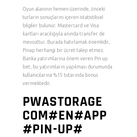
Oyun alanının hemen üzerinde, önceki
turların sonuçlarını içeren istatistiksel
bilgiler bulunur. Mastercard ve Visa
kartları aracılığıyla anında transfer de
mevcuttur. Burada hatırlamak önemlidir,
Pinap herhangi bir ücret talep etmez.
Banka yatırımlarına önem veren Pin up
bet, bu yatırımların yapılması durumunda
kullanıcılarına %15 tutarında bonus
vermektedir.
PWASTORAGE
COM#EN#APP
#PIN-UP#