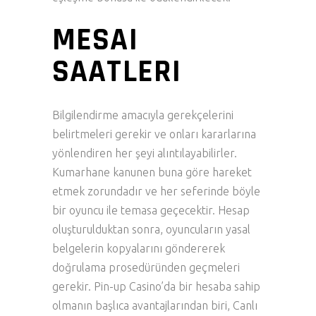
MESAI
SAATLERI
Bilgilendirme amacıyla gerekçelerini
belirtmeleri gerekir ve onları kararlarına
yönlendiren her şeyi alıntılayabilirler.
Kumarhane kanunen buna göre hareket
etmek zorundadır ve her seferinde böyle
bir oyuncu ile temasa geçecektir. Hesap
oluşturulduktan sonra, oyuncuların yasal
belgelerin kopyalarını göndererek
doğrulama prosedüründen geçmeleri
gerekir. Pin-up Casino’da bir hesaba sahip
olmanın başlıca avantajlarından biri, Canlı