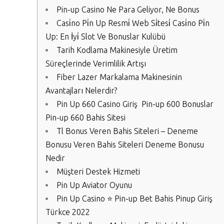
Pin-up Casino Ne Para Geliyor, Ne Bonus
Casi̇no Pi̇n Up Resmi̇ Web Si̇tesi̇ Casi̇no Pi̇n
Up: En İyi̇ Slot Ve Bonuslar Kulübü
Tarih Kodlama Makinesiyle Üretim
Süreçlerinde Verimlilik Artışı
Fiber Lazer Markalama Makinesinin
Avantajları Nelerdir?
Pin Up 660 Casino Giriş ️ Pin-up 600 Bonuslar
Pin-up 660 Bahis Sitesi
Tl Bonus Veren Bahis Siteleri – Deneme
Bonusu Veren Bahis Siteleri Deneme Bonusu
Nedir
Müşteri Destek Hizmeti
Pin Up Aviator Oyunu
Pin Up Casino ⭐️ Pin-up Bet Bahis Pinup Giriş
Türkce 2022