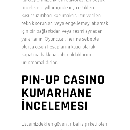
öncelikleri, yıllar içinde inşa ettikleri
kusursuz itibarı korumaktır. İzin verilen
teknik sorunları veya engellemeyi atlamak
için bir bağlantıdan veya resmi aynadan
yararlanın. Oyuncular, her ne sebeple
olursa olsun hesaplarını kalıcı olarak
kapatma hakkına sahip olduklarını
unutmamalıdırlar.
PIN-UP CASINO
KUMARHANE
İNCELEMESI
Listemizdeki en güvenilir bahis şirketi olan