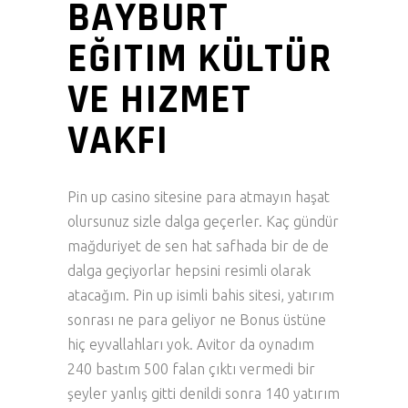
BAYBURT
EĞITIM KÜLTÜR
VE HIZMET
VAKFI
Pin up casino sitesine para atmayın haşat
olursunuz sizle dalga geçerler. Kaç gündür
mağduriyet de sen hat safhada bir de de
dalga geçiyorlar hepsini resimli olarak
atacağım. Pin up isimli bahis sitesi, yatırım
sonrası ne para geliyor ne Bonus üstüne
hiç eyvallahları yok. Avitor da oynadım
240 bastım 500 falan çıktı vermedi bir
şeyler yanlış gitti denildi sonra 140 yatırım