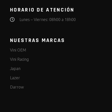
HORARIO DE ATENCIÓN
Lunes – Viernes: 08h00 a 18h00
NUESTRAS MARCAS
Vini OEM
Vini Racing
Japan
Lazer
Darrow