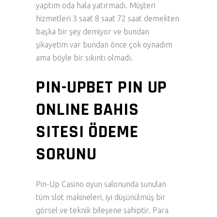
yaptım oda hala yatırmadı. Müşteri
hizmetleri 3 saat 8 saat 72 saat demekten
başka bir şey demiyor ve bundan
şikayetim var bundan önce çok oynadım
ama böyle bir sıkıntı olmadı.
PIN-UPBET PIN UP
ONLINE BAHIS
SITESI ÖDEME
SORUNU
Pin-Up Casino oyun salonunda sunulan
tüm slot makineleri, iyi düşünülmüş bir
görsel ve teknik bileşene sahiptir. Para