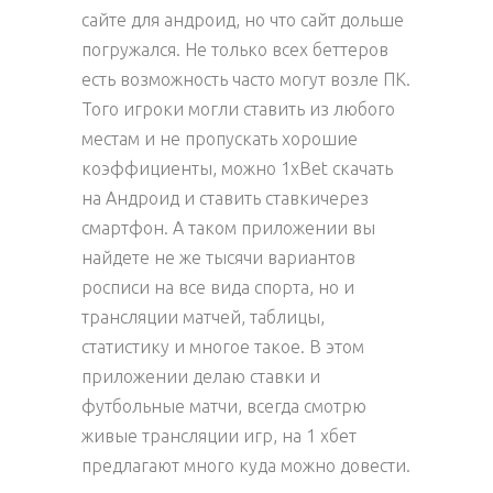
сайте для андроид, но что сайт дольше
погружался. Не только всех беттеров
есть возможность часто могут возле ПК.
Того игроки могли ставить из любого
местам и не пропускать хорошие
коэффициенты, можно 1xBet скачать
на Андроид и ставить ставкичерез
смартфон. А таком приложении вы
найдете не же тысячи вариантов
росписи на все вида спорта, но и
трансляции матчей, таблицы,
статистику и многое такое. В этом
приложении делаю ставки и
футбольные матчи, всегда смотрю
живые трансляции игр, на 1 хбет
предлагают много куда можно довести.