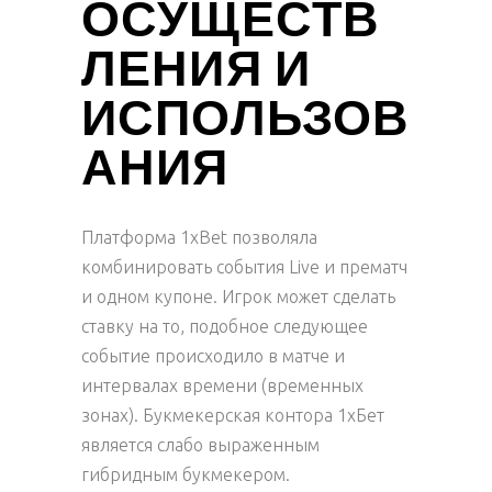
ОСУЩЕСТВ
ЛЕНИЯ И
ИСПОЛЬЗОВ
АНИЯ
Платформа 1xBet позволяла
комбинировать события Live и прематч
и одном купоне. Игрок может сделать
ставку на то, подобное следующее
событие происходило в матче и
интервалах времени (временных
зонах). Букмекерская контора 1хБет
является слабо выраженным
гибридным букмекером.