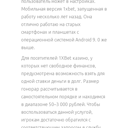
пользователь может в настройках.
Мобильная версия 1xbet, запущенная в
работу несколько лет назад. Она
отлично работаю на старых
смартфонах и планшетах с
операционной системой Android 9. 0 же
выше.
Для посетителей 1XBet казино, у
которых нет свободное финансов,
предусмотрена возможность взять для
одной ставки деньги в долг. Размер
гонорар рассчитывается в
самостоятельном порядке и находимся
в диапазоне 50–3 000 рублей. Чтобы
воспользоваться данной услугой,
игрокам достаточно обратился с
соответствующим запросом в службу