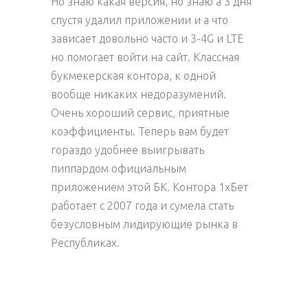
Но знаю какая версия, но знаю а 3 дня
спустя удалил приложении и а что
зависает довольно часто и 3-4G и LTE
но помогает войти на сайт. Классная
букмекерская контора, к одной
вообще никаких недоразумений.
Очень хороший сервис, приятные
коэффициенты. Теперь вам будет
гораздо удобнее выигрывать
пиппардом официальным
приложением этой БК. Контора 1хБет
работает с 2007 года и сумела стать
безусловным лидирующие рынка в
Республиках.