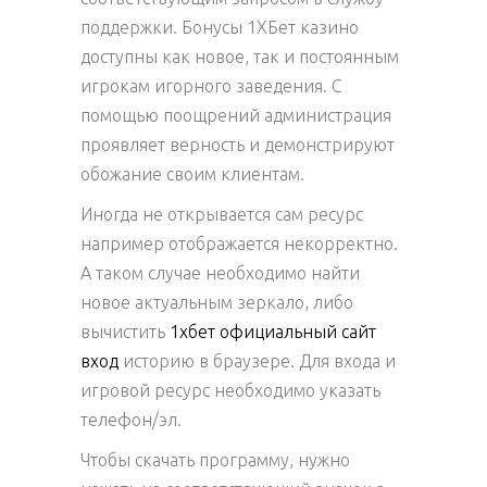
поддержки. Бонусы 1ХБет казино
доступны как новое, так и постоянным
игрокам игорного заведения. С
помощью поощрений администрация
проявляет верность и демонстрируют
обожание своим клиентам.
Иногда не открывается сам ресурс
например отображается некорректно.
А таком случае необходимо найти
новое актуальным зеркало, либо
вычистить
1хбет официальный сайт
вход
историю в браузере. Для входа и
игровой ресурс необходимо указать
телефон/эл.
Чтобы скачать программу, нужно