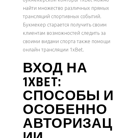
найти множество различных прямых
трансляций спортивных событий.
Букмекер старается получить своим
клиентам возможностей следить за
своими видами спорта также помощи
онлайн трансляции 1xBet.
ВХОД НА
1XBET:
СПОСОБЫ И
ОСОБЕННО
АВТОРИЗАЦ
ИИ