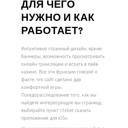
ДЛЯ ЧЕГО
НУЖНО И КАК
РАБОТАЕТ?
Интуитивно странный дизайн, яркие
баннеры, возможность просматривать
онлайн трансляции и играть в лайв
казино. Все эти функции говорят о
факте, что сайт сделано ддя
комфортной игры.
Псевдорасследование того, как вы
найдете интересующую вы страницу,
выбирайте пункт «1xbet скачать
приложение для iOS».