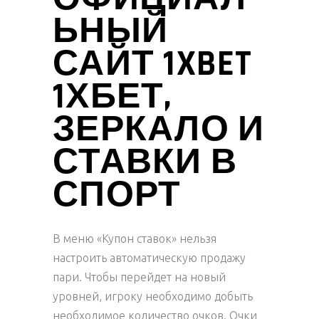
ЬНЫЙ
САЙТ 1XBET
1ХБЕТ,
ЗЕРКАЛО И
СТАВКИ В
СПОРТ
В меню «Купон ставок» нельзя
настроить автоматическую продажу
пари. Чтобы перейдет на новый
уровней, игроку необходимо добыть
необходимое количество очков. Очки