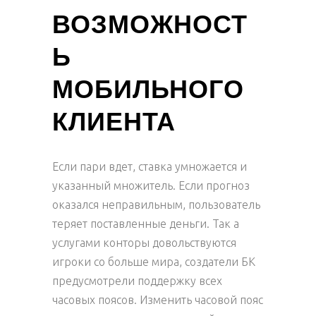
ВОЗМОЖНОСТ
Ь
МОБИЛЬНОГО
КЛИЕНТА
Если пари вдет, ставка умножается и
указанный множитель. Если прогноз
оказался неправильным, пользователь
теряет поставленные деньги. Так а
услугами конторы довольствуются
игроки со больше мира, создатели БК
предусмотрели поддержку всех
часовых поясов. Изменить часовой пояс