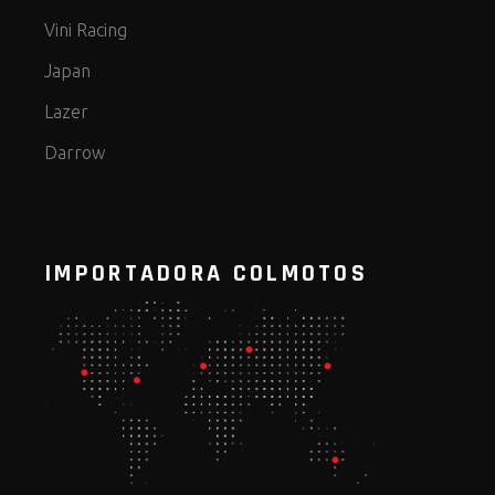
Vini Racing
Japan
Lazer
Darrow
IMPORTADORA COLMOTOS