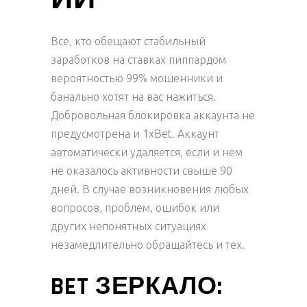
Все, кто обещают стабильный
заработков на ставках пиппардом
вероятностью 99% мошенники и
банально хотят на вас нажиться.
Добровольная блокировка аккаунта не
предусмотрена и 1xBet. Аккаунт
автоматически удаляется, если и нем
не оказалось активности свыше 90
дней. В случае возникновения любых
вопросов, проблем, ошибок или
других непонятных ситуациях
незамедлительно обращайтесь и тех.
BET ЗЕРКАЛО: