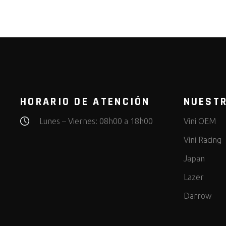
HORARIO DE ATENCIÓN
NUEST
Lunes – Viernes: 08h00 a 18h00
Vini OEM
Vini Racing
Japan
Lazer
Darrow