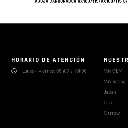
AGUJA CARBURADOR RX100/115/AX100/115 C/
HORARIO DE ATENCIÓN
NUEST
Lunes – Viernes: 08h00 a 18h00
Vini OEM
Vini Racing
Japan
Lazer
Darrow