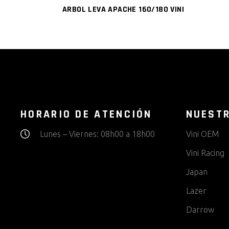
ARBOL LEVA APACHE 160/180 VINI
HORARIO DE ATENCIÓN
NUEST
Lunes – Viernes: 08h00 a 18h00
Vini OEM
Vini Racing
Japan
Lazer
Darrow