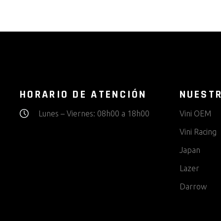
HORARIO DE ATENCIÓN
NUEST
Lunes – Viernes: 08h00 a 18h00
Vini OEM
Vini Racing
Japan
Lazer
Darrow